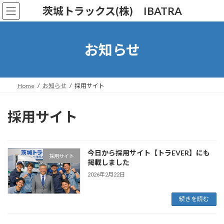
コ
ナ
茨城トラックス(株) IBATRA
ン
ビ
テ
ゲ
ン
ー
ツ
シ
お知らせ
へ
ョ
ス
ン
キ
に
ッ
移
Home
お知らせ
採用サイト
プ
動
採用サイト
今日から採用サイト【トラEVER】にも
採用サイト
掲載しました
2026年2月22日
続きを読む